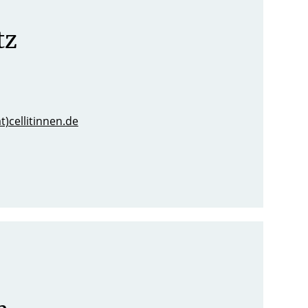
tz
t)cellitinnen.de